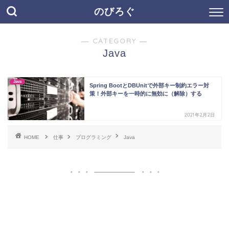
のびろぐ
― CATEGORY ―
Java
Java
Spring BootとDBUnitで外部キー制約エラー対
策！外部キーを一時的に無効に（解除）する
2021年2月2日
HOME
仕事
プログラミング
Java