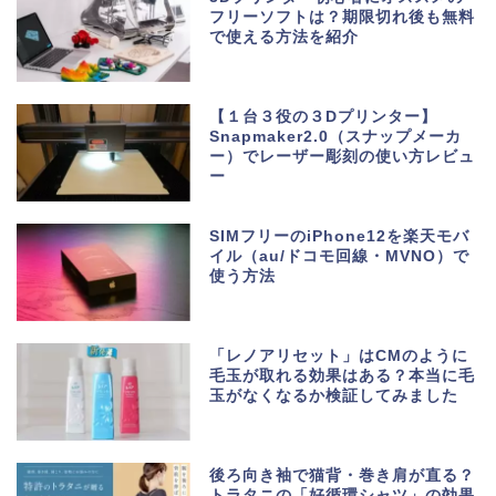
フリーソフトは？期限切れ後も無料
で使える方法を紹介
【１台３役の３Dプリンター】
Snapmaker2.0（スナップメーカ
ー）でレーザー彫刻の使い方レビュ
ー
SIMフリーのiPhone12を楽天モバ
イル（au/ドコモ回線・MVNO）で
使う方法
「レノアリセット」はCMのように
毛玉が取れる効果はある？本当に毛
玉がなくなるか検証してみました
後ろ向き袖で猫背・巻き肩が直る？
トラタニの「好循環シャツ」の効果