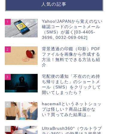
人気の記事
Yahoo!JAPANから覚えのない
1
確認コードのショートメール
（SMS）が届く[03-4405-
3696, 0032-069-062]
背景透過の印鑑（印影）PDF
2
ファイルを画像から作成する
方法！無料でできる方法も紹
介
宅配便の通知「不在のため持
3
ち帰りました」のショートメ
ール（SMS）をクリックして
開いてしまったら？
hacemallというネットショッ
4
プは怪しい？商品は届かな
い？買ってみた結果は…
UltraBrush360°（ウルトラブ
5
ラシ360°）の効果は？超音波