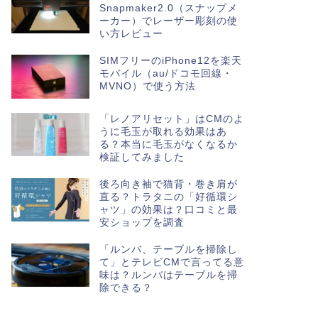
Snapmaker2.0（スナップメ
ーカー）でレーザー彫刻の使
い方レビュー
SIMフリーのiPhone12を楽天
モバイル（au/ドコモ回線・
MVNO）で使う方法
「レノアリセット」はCMのよ
うに毛玉が取れる効果はあ
る？本当に毛玉がなくなるか
検証してみました
後ろ向き袖で猫背・巻き肩が
直る？トラタニの「好循環シ
ャツ」の効果は？口コミと最
安ショップを調査
「ルンバ、テーブルを掃除し
て」とテレビCMで言ってる意
味は？ルンバはテーブルを掃
除できる？