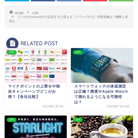
HOME
LIFE
ドコモのAndroid10で設定すると固まる（フリーズする）待受画像は？機種と原
因も
RELATED POST
LIFE
LIFE
マイナポイントの上乗せや独
スマートウォッチの体温測定
自キャンペーンでどこがお
は正確？精度やApple Watch
得？【各社比較】
で測れるようになる可能性
は？
2020年7月1日
2020年7月14日
LIFE
LIFE