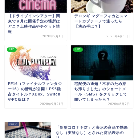
【ドライブインシアター】関
デロンギ マグニフィカとスマ
東で９月に開催予定の場所は
ートカプチーノで迷ったら
どこ？上映作品やチケット情
【決め手は？】
報
2020年9月1日
2020年4月19日
LIFE
LIFE
FF16（ファイナルファンタジ
宅配便の通知「不在のため持
ー16）の情報が公開！PS5独
ち帰りました」のショートメ
占タイトル？XBox、Switch
ール（SMS）をクリックして
やPC版は？
開いてしまったら？
2020年9月21日
2020年8月7日
「新型コロナ予防」と表示の商品で効果
なし（実証なし）とされた商品表示の
リ...