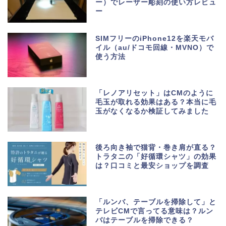
ー）でレーザー彫刻の使い方レビュ
ー
SIMフリーのiPhone12を楽天モバ
イル（au/ドコモ回線・MVNO）で
使う方法
「レノアリセット」はCMのように
毛玉が取れる効果はある？本当に毛
玉がなくなるか検証してみました
後ろ向き袖で猫背・巻き肩が直る？
トラタニの「好循環シャツ」の効果
は？口コミと最安ショップを調査
「ルンバ、テーブルを掃除して」と
テレビCMで言ってる意味は？ルン
バはテーブルを掃除できる？