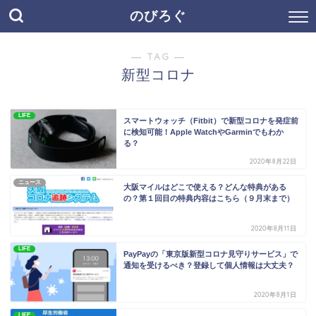
のびろぐ
― TAG ―
新型コロナ
LIFE
スマートウォッチ（Fitbit）で新型コロナを発症前
に検知可能！Apple WatchやGarminでもわか
る？
2020年8月22日
ニュース
大阪マイルはどこで使える？どんな特典がある
の？第１回目の特典内容はこちら（９月末まで）
2020年8月11日
LIFE
PayPayの「東京版新型コロナ見守りサービス」で
通知を受けるべき？登録して個人情報は大丈夫？
2020年8月1日
LIFE