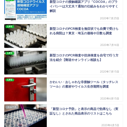
新型コロナの接触確認アプリ「COCOA」のプラ
イバシーは大丈夫？通知の仕組みをわかりやすく
解説
2020年7月23日
LIFE
新型コロナのPCR検査を無症状でも自費で受けら
れる病院は？東京・埼玉の価格や日数も調査
2020年7月16日
LIFE
新型コロナのPCR検査や抗体検査を自宅で行う方
法を紹介【郵送やオンライン相談も】
2020年7月15日
LIFE
かわいい・おしゃれな非接触ツール（タッチレス
ツール）の素材やウイルス生存期間を調査
2020年6月15日
ニュース
「新型コロナ予防」と表示の商品で効果なし（実
証なし）とされた商品表示のリストはこちら
2020年6月5日