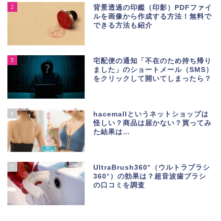
2
背景透過の印鑑（印影）PDFファイ
ルを画像から作成する方法！無料で
できる方法も紹介
3
宅配便の通知「不在のため持ち帰り
ました」のショートメール（SMS）
をクリックして開いてしまったら？
4
hacemallというネットショップは
怪しい？商品は届かない？買ってみ
た結果は…
5
UltraBrush360°（ウルトラブラシ
360°）の効果は？超音波歯ブラシ
の口コミを調査