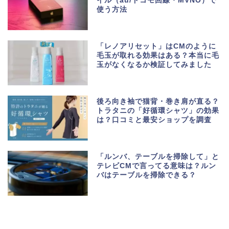
イル（au/ドコモ回線・MVNO）で
使う方法
「レノアリセット」はCMのように
毛玉が取れる効果はある？本当に毛
玉がなくなるか検証してみました
後ろ向き袖で猫背・巻き肩が直る？
トラタニの「好循環シャツ」の効果
は？口コミと最安ショップを調査
「ルンバ、テーブルを掃除して」と
テレビCMで言ってる意味は？ルン
バはテーブルを掃除できる？