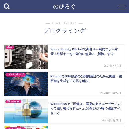
のびろぐ
― CATEGORY ―
プログラミング
Java
Spring BootとDBUnitで外部キー制約エラー対
策！外部キーを一時的に無効に（解除）する
2021年2月2日
レンタルサーバ
RLoginでSSH接続の公開鍵認証のため公開鍵・秘
密鍵を生成する方法を解説
2020年10月22日
Wordpress
Wordpressで「画像は、悪意のあるユーザーによ
って差し替えられた～」が消えない時に確認すべ
きこと
2020年7月31日
レンタルサーバ