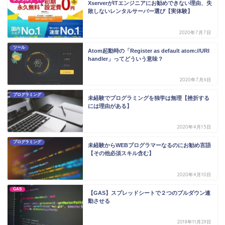
XserverがITエンジニアにお勧めできない理由、失
敗しないレンタルサーバー選び【実体験】
2020年7月7日
ツール
Atom起動時の「Register as default atom://URI
handler」ってどういう意味？
2020年7月6日
プログラミング
未経験でプログラミングを独学は無理【挫折する
には理由がある】
2020年4月15日
プログラミング
未経験からWEBプログラマーなるのにお勧め言語
【その他必須スキル含む】
2020年4月10日
GAS
【GAS】スプレッドシートで２つのプルダウン連
動させる
2018年11月29日